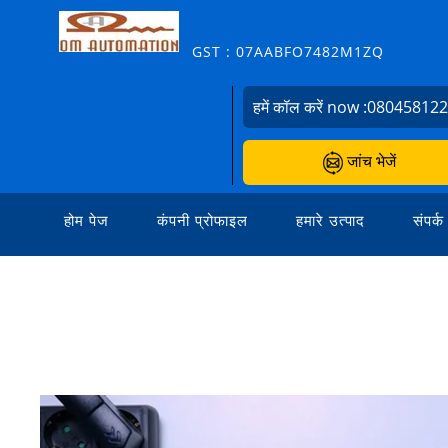
GST : 07AABFO7482M1ZQ
हमें कॉल करें now :
08045812
जांच भेजें
होम पेज
कंपनी प्रोफाइल
हमारे उत्पाद
संपर्क