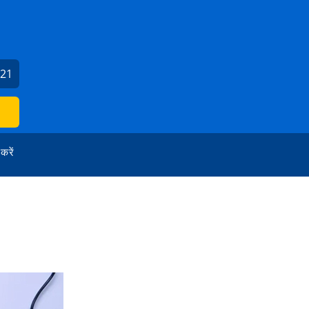
221
 करें